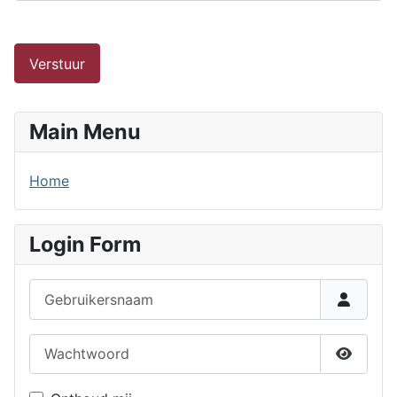
Verstuur
Main Menu
Home
Login Form
Gebruikersnaam
Wachtwoord
Toon w